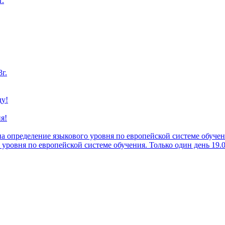
г.
г.
у!
я!
а определение языкового уровня по европейской системе обучени
 уровня по европейской системе обучения. Только один день 19.