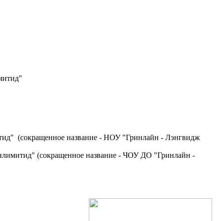
митид"
итид"
(сокращенное название - НОУ "Гринлайн - Лэнгвидж
Анлимитид" (сокращенное название - ЧОУ ДО "Гринлайн -